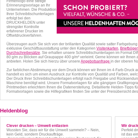
Firmenlogo eine stetige
Erinnerungsvorlage an Ihr
Unternehmen.
Die Produktion
Ihrer Schreibtischunterlagen
erfolgt bei den
DRUCKHELDEN unter
strengster Kontrolle
erfahrener Drucker im
Offsetdruckverfahren.
Überzeugen auch Sie sich von der brillanten Qualität sowie satter Farbgebung 
exklusive Geschäftsausstattung unter den Kategorien
Visitenkarten
,
Briefböge
Durchschreibesätze
. Sie erhalten unsere Schreibtischunterlagen im Format DI
80 g/m zu Blöcken auf Graupappe 400 g/m² verleimt. Gerne können wir Ihnen
anbieten. Holen Sie sich hierzu über unsere
Angebotsanfrage
in der oberen Na
Zur farblichen Abstimmung vor dem Druck können wir Ihnen im 4-Farb-Druck auc
handelt es sich um einen Ausdruck zur Kontrolle von Qualität und Farben, w
Der Druck Ihrer Schreibtischunterlagen erfolgt nach Freigabe und Rücksendu
Maschine benötigt wird. Unsere
Formatvorlagen für alle gängigen Grafikprogram
Printmedien erleichtern Ihnen die Datenerstellung. Detaillierte Helden-Tipps 
Formatvorlagen sowie die Hilfegrafiken finden Sie unter der Preisübersicht des
Heldenblog
Clever drucken – Umwelt entlasten
Wir druck
Wussten Sie, dass wir für die Umwelt sammeln? – Nein,
Perfekt d
kein Geld, sondern Druckaufträge.
ist das ei