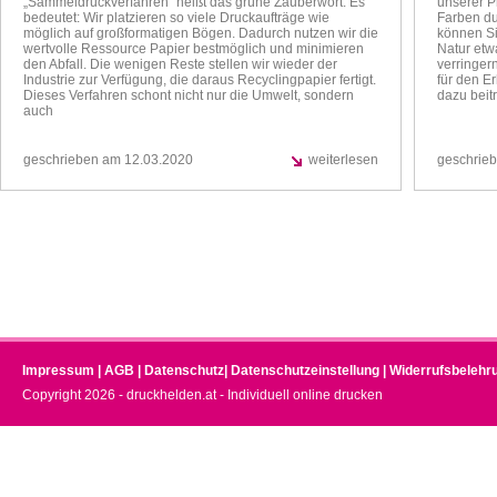
„Sammeldruckverfahren“ heißt das grüne Zauberwort. Es
unserer P
bedeutet: Wir platzieren so viele Druckaufträge wie
Farben du
möglich auf großformatigen Bögen. Dadurch nutzen wir die
können Si
wertvolle Ressource Papier bestmöglich und minimieren
Natur etw
den Abfall. Die wenigen Reste stellen wir wieder der
verringern
Industrie zur Verfügung, die daraus Recyclingpapier fertigt.
für den E
Dieses Verfahren schont nicht nur die Umwelt, sondern
dazu beit
auch
geschrieben am 12.03.2020
weiterlesen
geschrie
Impressum
|
AGB
|
Datenschutz
|
Datenschutzeinstellung
|
Widerrufsbelehr
Copyright 2026 - druckhelden.at - Individuell online drucken