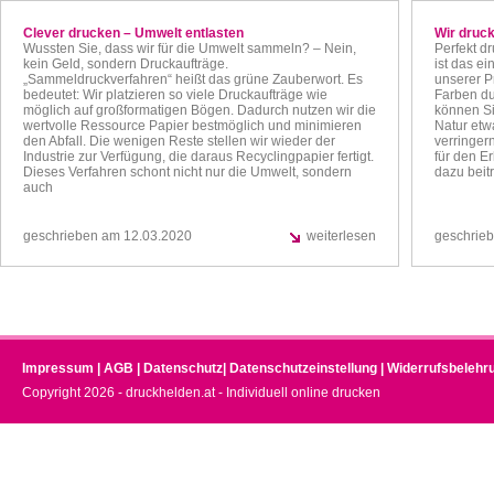
Clever drucken – Umwelt entlasten
Wir druck
Wussten Sie, dass wir für die Umwelt sammeln? – Nein,
Perfekt d
kein Geld, sondern Druckaufträge.
ist das ei
„Sammeldruckverfahren“ heißt das grüne Zauberwort. Es
unserer P
bedeutet: Wir platzieren so viele Druckaufträge wie
Farben du
möglich auf großformatigen Bögen. Dadurch nutzen wir die
können Si
wertvolle Ressource Papier bestmöglich und minimieren
Natur etw
den Abfall. Die wenigen Reste stellen wir wieder der
verringern
Industrie zur Verfügung, die daraus Recyclingpapier fertigt.
für den E
Dieses Verfahren schont nicht nur die Umwelt, sondern
dazu beit
auch
geschrieben am 12.03.2020
weiterlesen
geschrie
Impressum
|
AGB
|
Datenschutz
|
Datenschutzeinstellung
|
Widerrufsbelehr
Copyright 2026 - druckhelden.at - Individuell online drucken