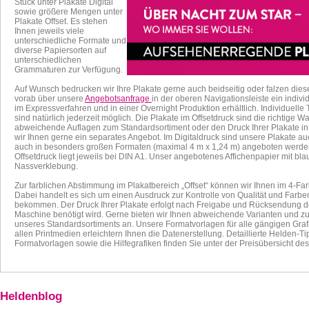
Stück unter Plakate Digital
sowie größere Mengen unter
Plakate Offset. Es stehen
Ihnen jeweils viele
unterschiedliche Formate und
diverse Papiersorten auf
unterschiedlichen
Grammaturen zur Verfügung.
Auf Wunsch bedrucken wir Ihre Plakate gerne auch beidseitig oder falzen diese
vorab über unsere
Angebotsanfrage
in der oberen Navigationsleiste ein indiv
im Expressverfahren und in einer Overnight Produktion erhältlich. Individuelle
sind natürlich jederzeit möglich. Die Plakate im Offsetdruck sind die richtige 
abweichende Auflagen zum Standardsortiment oder den Druck Ihrer Plakate i
wir Ihnen gerne ein separates Angebot.
Im Digitaldruck sind unsere Plakate a
auch in besonders großen Formaten (maximal 4 m x 1,24 m) angeboten werd
Offsetdruck liegt jeweils bei DIN A1. Unser angebotenes Affichenpapier mit bla
Nassverklebung.
Zur farblichen Abstimmung im Plakatbereich „Offset“ können wir Ihnen im 4-Far
Dabei handelt es sich um einen Ausdruck zur Kontrolle von Qualität und Farb
bekommen. Der Druck Ihrer Plakate erfolgt nach Freigabe und Rücksendung d
Maschine benötigt wird. Gerne bieten wir Ihnen abweichende Varianten und z
unseres Standardsortiments an. Unsere
Formatvorlagen für alle gängigen Graf
allen Printmedien erleichtern Ihnen die Datenerstellung. Detaillierte Helden-T
Formatvorlagen sowie die Hilfegrafiken finden Sie unter der Preisübersicht des
Heldenblog