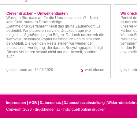
Clever drucken – Umwelt entlasten
Wir druck
Wussten Sie, dass wir für die Umwelt sammeln? – Nein,
Perfekt d
kein Geld, sondern Druckaufträge.
ist das ei
„Sammeldruckverfahren“ heißt das grüne Zauberwort. Es
unserer P
bedeutet: Wir platzieren so viele Druckaufträge wie
Farben du
möglich auf großformatigen Bögen. Dadurch nutzen wir die
können Si
wertvolle Ressource Papier bestmöglich und minimieren
Natur etw
den Abfall. Die wenigen Reste stellen wir wieder der
verringern
Industrie zur Verfügung, die daraus Recyclingpapier fertigt.
für den E
Dieses Verfahren schont nicht nur die Umwelt, sondern
dazu beit
auch
geschrieben am 12.03.2020
weiterlesen
geschrie
Impressum
|
AGB
|
Datenschutz
|
Datenschutzeinstellung
|
Widerrufsbelehr
Copyright 2026 - druckhelden.at - Individuell online drucken