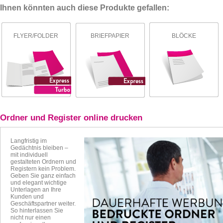
Ihnen könnten auch diese Produkte gefallen:
FLYER/FOLDER
BRIEFPAPIER
BLÖCKE
Ordner und Register online drucken
Langfristig im
Gedächtnis bleiben –
mit individuell
gestalteten Ordnern und
Registern kein Problem.
Geben Sie ganz einfach
und elegant wichtige
Unterlagen an Ihre
Kunden und
Geschäftspartner weiter.
So hinterlassen Sie
nicht nur einen