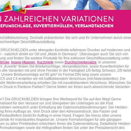
Geschäftsbeziehung. Deshalb präsentieren Sie sich und Ihr Unternehmen durch eine
 hochwertiger Geschäftsausstattung.
den DRUCKHELDEN unter strengster Kontrolle erfahrener Drucker auf modernen und
en - natürlich direkt vor Ort und „Made in Germany“. Überzeugen auch Sie sich von
bung und finden Sie weitere Produkte für Ihre exklusive Geschäftsausstattung unter
Blöcke
,
Image-Mappen
,
Kurzbriefe
sowie
Durchschreibesätze
. In unserem
 „Kuverts“ finden Sie Briefumschläge, Versandtaschen, sowie Kuvertierhüllen für
 alle Varianten mit und ohne Fenster in der Farbigkeit 1/0-farbig Schwarz, 2/0-farbi
. Unsere Briefumschläge auf 80 g/m² im Format DIN lang sowie unsere
5 und C4 erstellen wir mit haftklebendem Verschluss (mit Abdeckstreifen). Die
inelle Weiterverarbeitung erhalten Sie mit nassklebendem Verschluss. Wünschen Si
n Druck in Pantone-Farben? Gerne bieten wir Ihnen auch abweichende Varianten
en?
Die DRUCKHELDEN bringen Ihre Werbepost für Sie auf den Weg! Gerne
onalisiert für den Versand vor und übergeben die Unterlagen an die Post.
esslisten vertraulich unter Einhaltung der Datenschutzbestimmungen. Der Helden-
ng Ihres Auftrags an. Vom Druck über den Adresseindruck, das Falzen und
ostaufliefern bleibt Ihr Auftrag in einer Hand. F
ragen Sie hierzu über unsere
eiste Ihr individuelles Angebot an. Unsere
Formatvorlagen für alle gängigen
ken zu allen Printmedien erleichtern Ihnen die Datenerstellung. Detaillierte Helden-
Formatvorlagen sowie die Hilfegrafiken finden Sie unter der Preisübersicht des