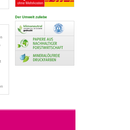
Der Umwelt zuliebe
ns
e
t
en