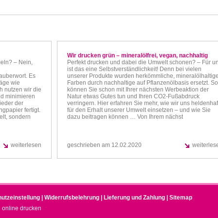
Wir drucken grün – mineralölfrei, vegan, nachhaltig
eln? – Nein,
Perfekt drucken und dabei die Umwelt schonen? – Für u
ist das eine Selbstverständlichkeit! Denn bei vielen
auberwort. Es
unserer Produkte wurden herkömmliche, mineralölhaltig
räge wie
Farben durch nachhaltige auf Pflanzenölbasis ersetzt. So
 nutzen wir die
können Sie schon mit Ihrer nächsten Werbeaktion der
nd minimieren
Natur etwas Gutes tun und Ihren CO2-Fußabdruck
ieder der
verringern. Hier erfahren Sie mehr, wie wir uns heldenhaf
gpapier fertigt.
für den Erhalt unserer Umwelt einsetzen – und wie Sie
elt, sondern
dazu beitragen können … Von Ihrem nächst
weiterlesen
geschrieben am 12.02.2020
weiterles
utzeinstellung
|
Widerrufsbelehrung
|
Lieferung und Zahlung
|
Sitemap
l online drucken