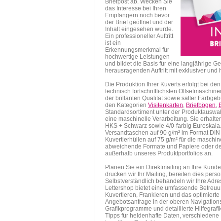
Briefpost ab. Wecken Sie
das Interesse bei Ihren
Empfängern noch bevor
der Brief geöffnet und der
Inhalt eingesehen wurde.
Ein professioneller Auftritt
ist ein
Erkennungsmerkmal für
hochwertige Leistungen
und bildet die Basis für eine langjährige 
herausragenden Auftritt mit exklusiver und
Die Produktion Ihrer Kuverts erfolgt bei 
technisch fortschrittlichsten Offsetmaschin
der brillanten Qualität sowie satter Farbge
den Kategorien
Visitenkarten
,
Briefbögen
,
Standardsortiment unter der Produktauswahl
eine maschinelle Verarbeitung. Sie erhalten
HKS + Schwarz sowie 4/0-farbig Euroskala
Versandtaschen auf 90 g/m² im Format DIN C
Kuvertierhüllen auf 75 g/m² für die masch
abweichende Formate und Papiere oder de
außerhalb unseres Produktportfolios an.
Planen Sie ein Direktmailing an Ihre Kund
drucken wir Ihr Mailing, bereiten dies pers
Selbstverständlich behandeln wir Ihre Adr
Lettershop bietet eine umfassende Betreuu
Kuvertieren, Frankieren und das optimierte P
Angebotsanfrage in der oberen Navigationsl
Grafikprogramme und detaillierte Hilfegrafi
Tipps für heldenhafte Daten, verschiedene 