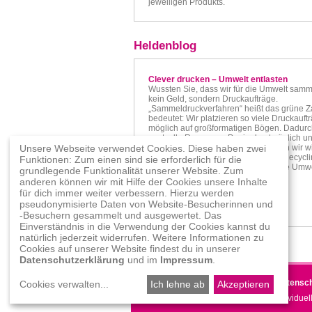
jeweiligen Produkts.
Heldenblog
Clever drucken – Umwelt entlasten
Wussten Sie, dass wir für die Umwelt samm
kein Geld, sondern Druckaufträge.
„Sammeldruckverfahren“ heißt das grüne Z
bedeutet: Wir platzieren so viele Druckauft
möglich auf großformatigen Bögen. Dadurch
wertvolle Ressource Papier bestmöglich u
Unsere Webseite verwendet Cookies. Diese haben zwei
den Abfall. Die wenigen Reste stellen wir w
Industrie zur Verfügung, die daraus Recyclin
Funktionen: Zum einen sind sie erforderlich für die
Dieses Verfahren schont nicht nur die Umw
grundlegende Funktionalität unserer Website. Zum
auch
anderen können wir mit Hilfe der Cookies unsere Inhalte
für dich immer weiter verbessern. Hierzu werden
pseudonymisierte Daten von Website-Besucherinnen und
geschrieben am 12.03.2020
-Besuchern gesammelt und ausgewertet. Das
Einverständnis in die Verwendung der Cookies kannst du
natürlich jederzeit widerrufen. Weitere Informationen zu
Cookies auf unserer Website findest du in unserer
Datenschutzerklärung
und im
Impressum
.
Impressum
|
AGB
|
Datenschutz
|
Datensch
Cookies verwalten
...
Ich lehne ab
Akzeptieren
Copyright 2026 - druckhelden.at - Individuel