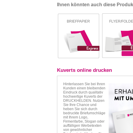
Ihnen könnten auch diese Produkt
BRIEFPAPIER
FLYER/FOLD
Kuverts online drucken
Hinterlassen Sie bei Ihren
Kunden einen bleibenden
Eindruck durch qualitativ
hochwertige Kuverts der
DRUCKHELDEN. Nutzen
Sie Ihre Chance und
heben Sie sich durch
bedruckte Briefumschläge
mit Ihrem Logo,
Firmenfarbe, Slogan oder
auffälligen Werbetexten
von gewöhnlicher